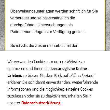
Überweisungsunterlagen werden schriftlich für Sie
vorbereitet und selbstverständlich die
durchgeführten Untersuchungen als
Patientenunterlagen zur Verfügung gestellt.
So ist z.B. die Zusammenarbeit mit der
Universitätsklinik in Berlin für uns Routine.
Rücküberweisungsunterlagen kommen dann
Wir verwenden Cookies um unsere Website zu
automatisch wieder zu uns - und auf Wunsch steht
optimieren und Ihnen das
bestmögliche Online-
so einer reibungslosen Nachsorge in unserer
Erlebnis
zu bieten. Mit dem Klick auf
„Alle erlauben“
Praxis nichts im Wege.
erklären Sie sich damit einverstanden. Weiterführende
Informationen und die Möglichkeit, einzelne Cookies
zuzulassen oder sie zu deaktivieren, erhalten Sie in
unserer
Datenschutzerklärung
.