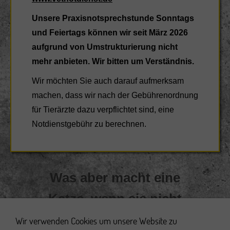
Unsere Praxisnotsprechstunde Sonntags
und Feiertags können wir seit März 2026
aufgrund von Umstrukturierung nicht
mehr anbieten. Wir bitten um Verständnis.
Wir möchten Sie auch darauf aufmerksam
machen, dass wir nach der Gebührenordnung
für Tierärzte dazu verpflichtet sind, eine
Notdienstgebühr zu berechnen.
Was aber macht eine
Katze, wenn sie nicht
schläft, sich nicht putzt
Wir verwenden Cookies um unsere Website zu