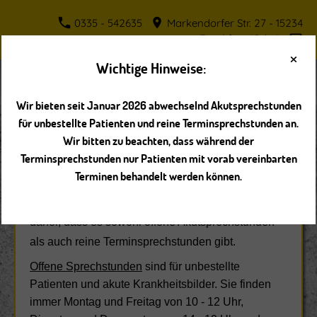
0335 - 542635
Markendorfer Str. 27 - 15234
Frankfurt (Oder)
×
Wichtige Hinweise:
Navigation einblenden
Wir bieten seit Januar 2026 abwechselnd Akutsprechstunden
für unbestellte Patienten und reine Terminsprechstunden an.
Wir bitten zu beachten, dass während der
Unsere Sprechzeiten
Terminsprechstunden nur Patienten mit vorab vereinbarten
Terminen behandelt werden können.
Seit dem 01.01.2026 haben wir erstmalig unsere
Öffnungszeiten umgestellt. Bitte beachten Sie
daher, dass es sowohl offene Akutsprechstunden
als auch reine Terminsprechstunden gibt.
Offene Sprechstunden
sind für unbestellte
Patienten und akute Krankheitsbilder. Sie finden
immer Montag und Freitag von 10 - 12 Uhr,